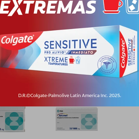
G. CJ X 28
JANUVIA 100 MG. CJ X 28
JANUME
COMP. REC.
28 COM
0
PYG
306.000
PYG
1
60
PYG
257.040
PYG
1
-
+
-