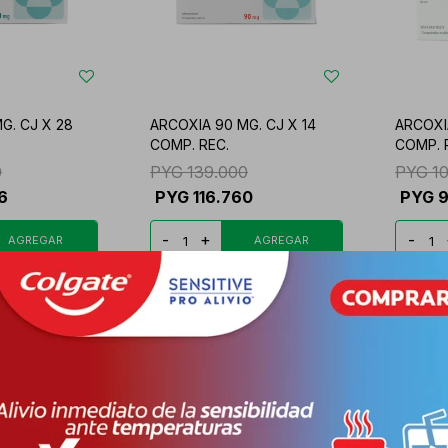
G. CJ X 28
ARCOXIA 90 MG. CJ X 14
ARCOXIA
COMP. REC.
COMP. 
0
PYG
139.000
PYG
1
6
PYG
116.760
PYG
9
-
+
-