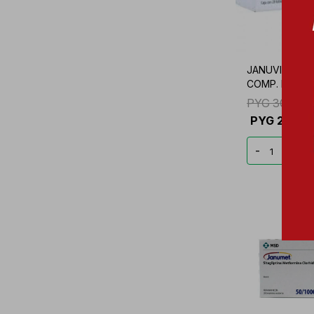
JANUVIA 50 M
COMP. REC.
PYG
304.00
PYG
255.3
-
+