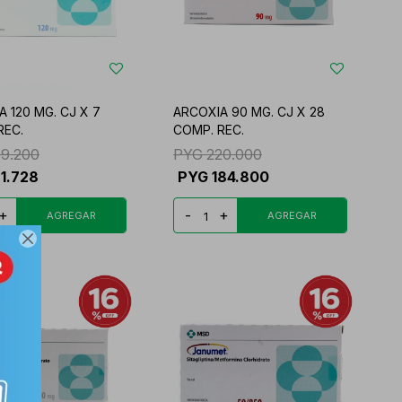
 120 MG. CJ X 7
ARCOXIA 90 MG. CJ X 28
REC.
COMP. REC.
09.200
PYG
220.000
1.728
PYG
184.800
+
-
+
