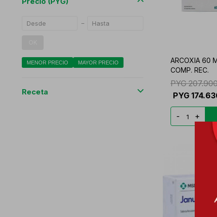
Precio
(PYG)
OK
ARCOXIA 60 M
MENOR PRECIO
MAYOR PRECIO
COMP. REC.
PYG
207.90
Receta
PYG
174.63
-
+