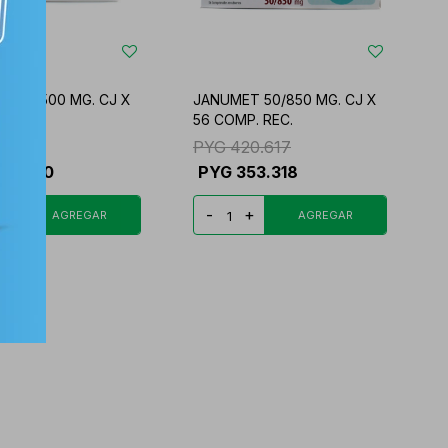
T 50/500 MG. CJ X
JANUMET 50/850 MG. CJ X
P. REC.
56 COMP. REC.
85.310
PYG
420.617
55.660
PYG
353.318
+
-
+