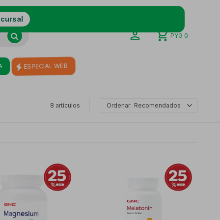
ucursal
PYG
0
A
ESPECIAL WEB
8 artículos
Recomendados