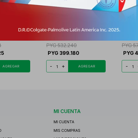
 FR. X 90
WOMEN'S ULTRA MEGA
MEGA M
GNC FR. X 180 TABL.
TABL.
3
PYG
532.240
PYG
5
25
PYG
399.180
PYG
4
-
+
-
MI CUENTA
MI CUENTA
O
MIS COMPRAS