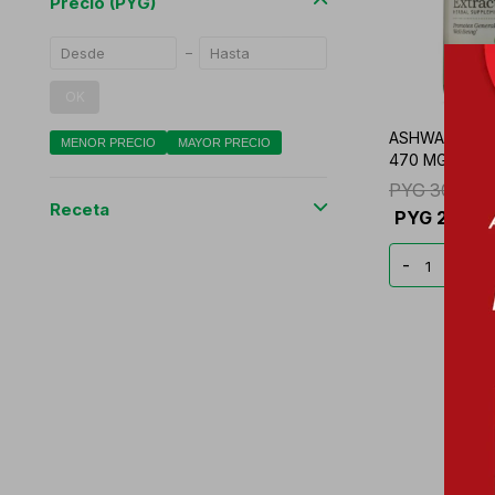
Precio
(PYG)
OK
ASHWAGANDH
MENOR PRECIO
MAYOR PRECIO
470 MG GNC 
PYG
302.52
Receta
PYG
226.8
-
+