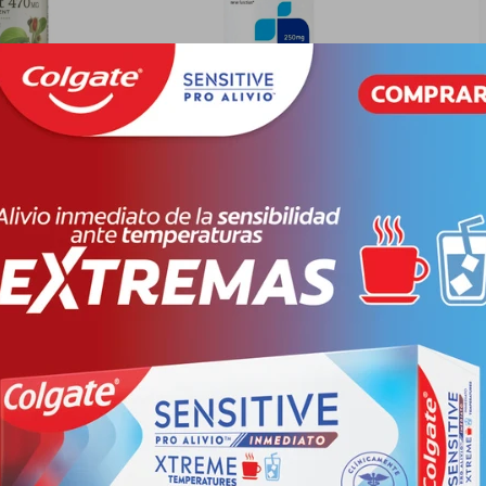
A EXTRACT
GNC MAGNESIUM 250 MG
GNC MA
X 60 CAPS
FR. X 90 TABL.
FR. X 1
3
PYG
114.552
PYG
85.914
PYG
2
92
PYG
1
-
+
-