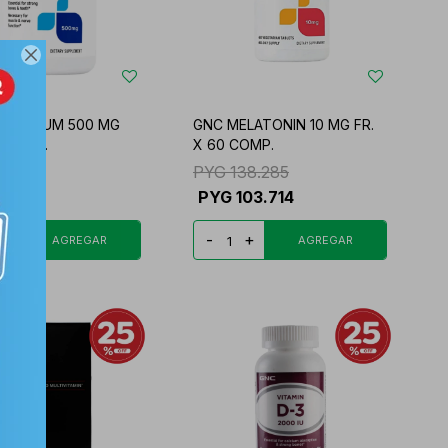

GNESIUM 500 MG
GNC MELATONIN 10 MG FR.
20 TABL.
X 60 COMP.
42.017
PYG
138.285
81.513
PYG
103.714
+
-
+