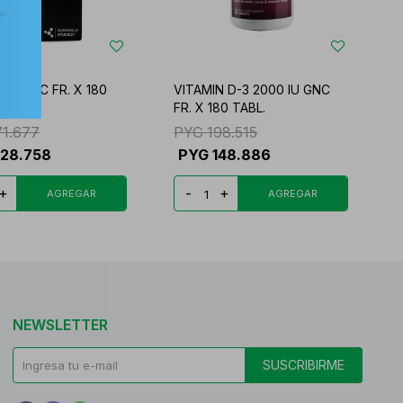
EN GNC FR. X 180
VITAMIN D-3 2000 IU GNC
FR. X 180 TABL.
71.677
PYG
198.515
28.758
PYG
148.886
+
-
+
NEWSLETTER
SUSCRIBIRME