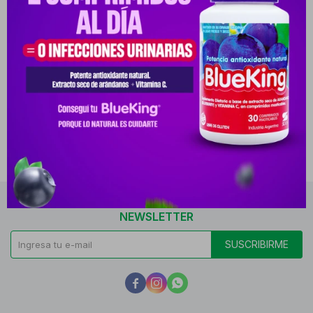
PROPOLEO-D CREMA NF
POMO X 50 GR.
PYG
83.966
PYG
70.531
-
+
NEWSLETTER
SUSCRIBIRME


