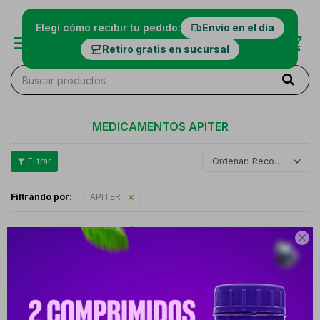
Elegí cómo recibir tu pedido:
Envío en el día
Retiro gratis en sucursal
MEDICAMENTOS APITER
Recomendados
Filtrando por:
APITER
