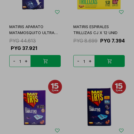
MATIRIS APARATO
MATIRIS ESPIRALES
MATAMOSQUITO ULTRA
TRILLIZAS CJ X 12 UNID
UNID
PYG
44.613
PYG
8.699
PYG
7.394
PYG
37.921
-
+
-
+