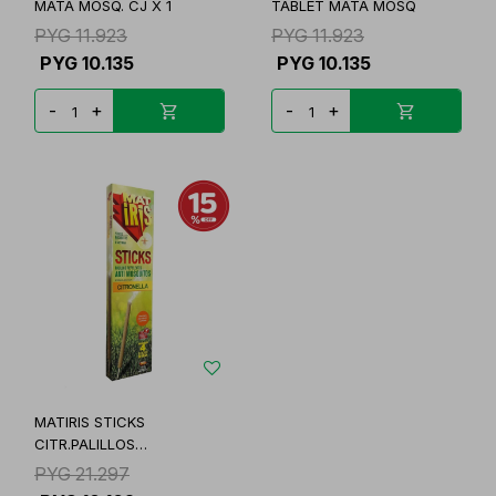
MATA MOSQ. CJ X 1
TABLET MATA MOSQ
PYG
11.923
PYG
11.923
PYG
10.135
PYG
10.135
-
+
-
+
MATIRIS STICKS
CITR.PALILLOS
REPEL.MOSQ.
PYG
21.297