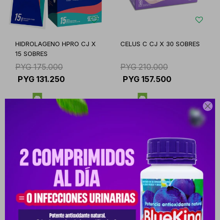
HIDROLAGENO HPRO CJ X
CELUS C CJ X 30 SOBRES
15 SOBRES
PYG
175.000
PYG
210.000
PYG
131.250
PYG
157.500

PYG
148.750
PYG
178.500
PYG
148.750
PYG
178.500
-
+
-
+