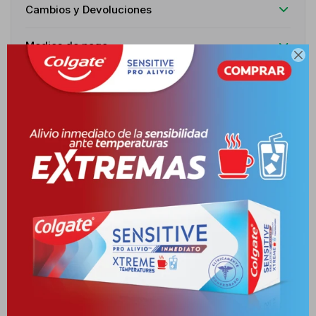
Cambios y Devoluciones
Medios de pago

Características
Receta
Venta libre
Descripción
INDICACIONES INDICADO EN LA PREVENCIÓN Y TRATAMIENTO DE
SÍNDROMES ALÉRGICOS CUTÁNEOS Y DE LAS VÍAS AÉREAS, TALES
COMO, RINITIS A