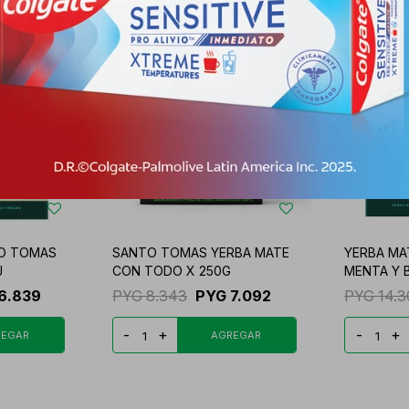
TO TOMAS
SANTO TOMAS YERBA MATE
YERBA MA
J
CON TODO X 250G
MENTA Y 
6.839
PYG
8.343
PYG
7.092
PYG
14.
-
+
-
+