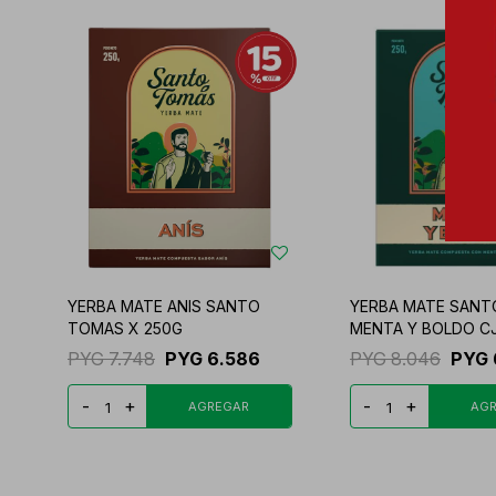
YERBA MATE ANIS SANTO
YERBA MATE SAN
TOMAS X 250G
MENTA Y BOLDO C
PYG
7.748
PYG
6.586
PYG
8.046
PYG
-
+
-
+