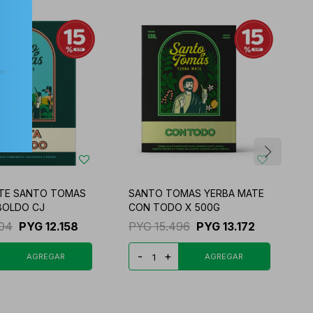
TE SANTO TOMAS
SANTO TOMAS YERBA MATE
S
BOLDO CJ
CON TODO X 500G
M
304
PYG
12.158
PYG
15.496
PYG
13.172
-
+