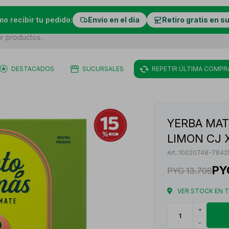
mo recibir tu pedido:
Envío en el día
Retiro gratis en s
DESTACADOS
SUCURSALES
REPETIR ÚLTIMA COMPR
YERBA MA
LIMON CJ 
10020748-7842
PY
PYG
13.708
VER STOCK EN 
+
-