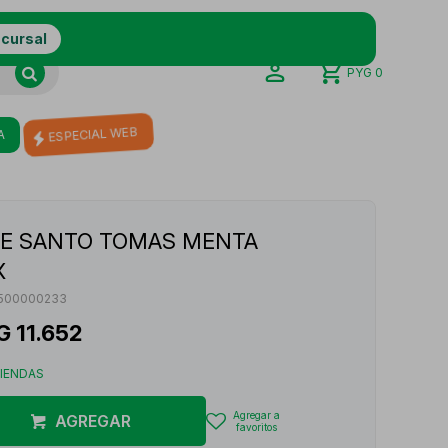
ucursal
PYG
0
A
ESPECIAL WEB
TE SANTO TOMAS MENTA
X
500000233
G
11.652
TIENDAS
AGREGAR