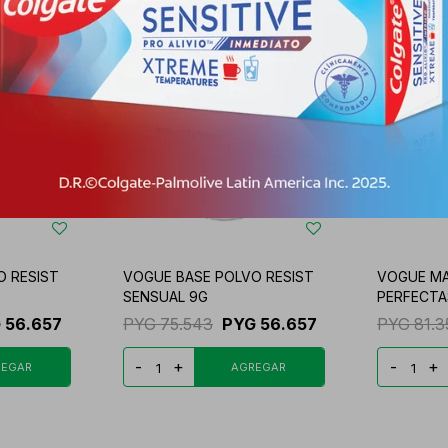
O RESIST
VOGUE BASE POLVO RESIST
VOGUE M
SENSUAL 9G
PERFECTA
G
56.657
PYG
75.543
PYG
56.657
PYG
81.
-
+
-
+