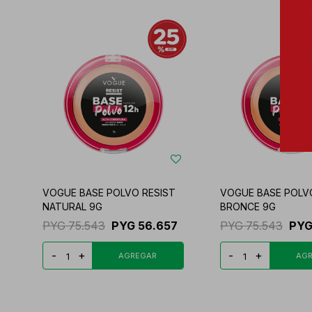
VOGUE BASE POLVO RESIST
VOGUE BASE POLV
NATURAL 9G
BRONCE 9G
PYG
75.543
PYG
56.657
PYG
75.543
PY
-
+
-
+