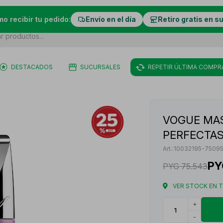
mo recibir tu pedido:
Envío en el día
Retiro gratis en s
DESTACADOS
SUCURSALES
REPETIR ÚLTIMA COMPR
VOGUE MA
PERFECTAS
10032195-7509
PY
PYG
75.543
VER STOCK EN 
+
-