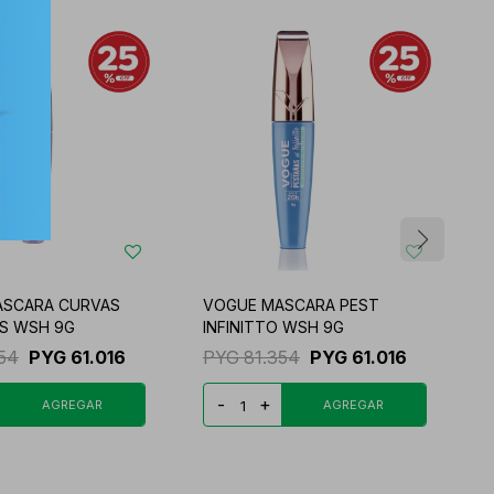
ASCARA CURVAS
VOGUE MASCARA PEST
V
S WSH 9G
INFINITTO WSH 9G
C
354
PYG
61.016
PYG
81.354
PYG
61.016
-
+