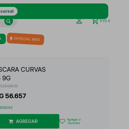
ucursal
PYG
0
A
ESPECIAL WEB
SCARA CURVAS
 9G
552848830
G
56.657
TIENDAS
AGREGAR