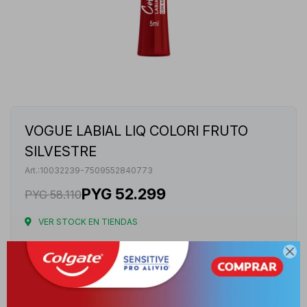
VOGUE LABIAL LIQ COLORI FRUTO
SILVESTRE
10032239-7509552840773
PYG
52.299
PYG
58.110
VER STOCK EN TIENDAS
Envíos

Cambios y Devoluciones