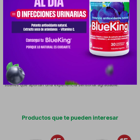
dejando una sensación de suavidad inmediata y un aspecto
saludable sin sobrecargar. Sirve para mantener la hidratación
diaria, prevenir la resequedad y aportar confort prolongado, ideal
para quienes buscan un producto que combine cuidado y color
en un solo paso. Además, ayuda a conservar la elasticidad de la
piel de los labios y realza su apariencia con un toque sutil. La
composición incluye agentes emolientes que nutren y suavizan,
junto con extractos naturales que favorecen la hidratación y
protección frente a factores externos. Su fragancia combina
notas dulces y cálidas inspiradas en el chocolate, con matices
suaves que aportan una experiencia sensorial agradable.
Productos que te pueden interesar