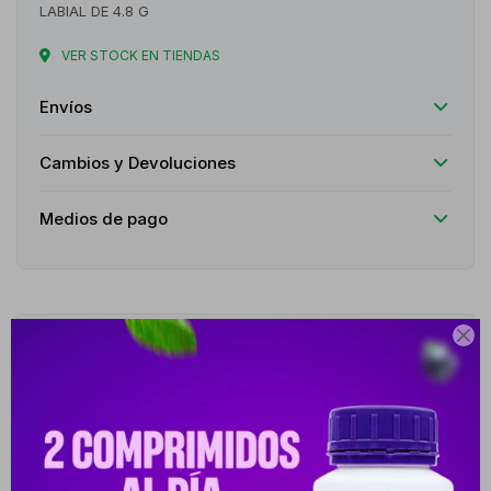
LABIAL DE 4.8 G
VER STOCK EN TIENDAS
Envíos
Cambios y Devoluciones
Medios de pago

Descripción
Es un bálsamo labial con textura cremosa y acabado natural,
diseñado para hidratar y proteger los labios mientras aporta un
delicado tono chocolate. Su fórmula ligera se desliza fácilmente,