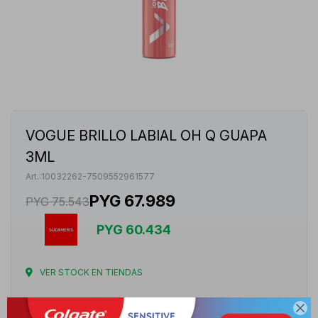
VOGUE BRILLO LABIAL OH Q GUAPA
3ML
10032262-7509552961577
PYG
67.989
PYG
75.543
PYG
60.434
VER STOCK EN TIENDAS
Envíos
