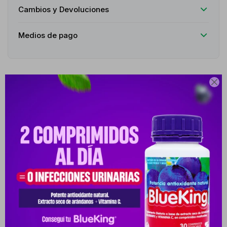
Cambios y Devoluciones
Medios de pago

Descripción
Crema facial antiedad correctora con acción sobre colágeno.
Vichy Liftactiv Collagen Specialist CJ X es una crema facial
antiedad avanzada inspirada en tratamientos dermatológicos que
estimula la producción natural de colágeno para combatir los
signos visibles del envejecimiento. Su acción corrige arrugas,
pérdida de firmeza y falta de luminosidad, ofreciendo una piel
más tersa, uniforme y revitalizada. Con textura confortable y
rápida absorción, está indicada para todo tipo de piel, incluso las