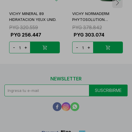
VICHY MINERAL 89
VICHY NORMADERM
HIDRATACION YEUX UNID.
PHYTOSOLUTION
QUOTIDIEM
PYG
320.559
PYG
378.842
PYG
256.447
PYG
303.074
-
+
-
+
NEWSLETTER
SUSCRIBIRME


