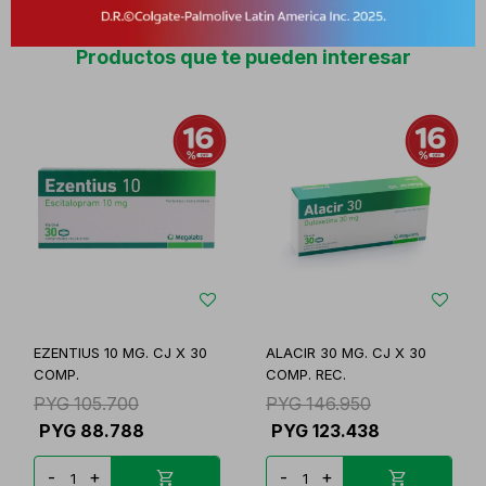
Productos que te pueden interesar
EZENTIUS 10 MG. CJ X 30
ALACIR 30 MG. CJ X 30
COMP.
COMP. REC.
PYG
105.700
PYG
146.950
PYG
88.788
PYG
123.438
-
+
-
+