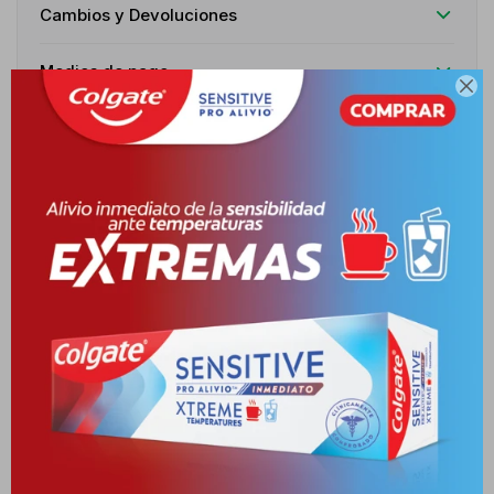
Cambios y Devoluciones
Medios de pago

Características
Receta
Venta libre
Descripción
INDICACIONES TRATAMIENTO DE LA DEPRESIÓN MAYOR. ACCIÓN
TERAPÉUTICA ANTIDEPRESIVO. RANGO DE EDAD DE 14 A?OS EN
ADELANTE. POSOLOGÍ