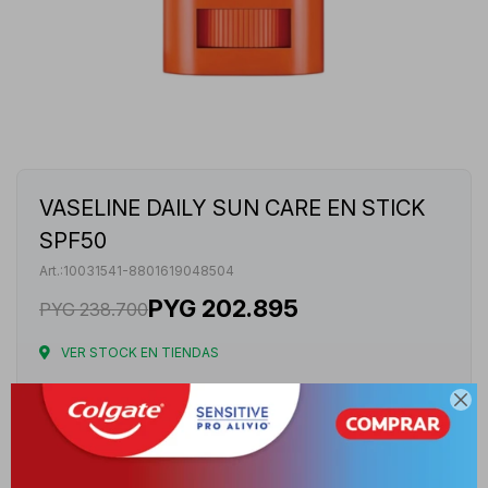
VASELINE DAILY SUN CARE EN STICK
SPF50
10031541-8801619048504
PYG
202.895
PYG
238.700
VER STOCK EN TIENDAS
Envíos

Cambios y Devoluciones