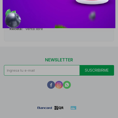
Medios de pago
Características
Receta
Venta libre
NEWSLETTER
SUSCRIBIRME


