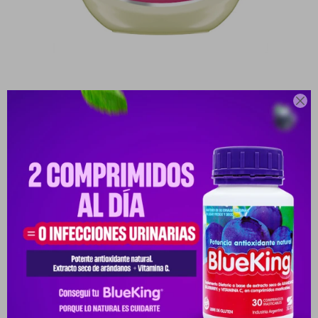

VASELINE BABY GEL PROTECTOR X 100
ML.
10031537-8909106021730
PYG
38.301
PYG
45.060
VER STOCK EN TIENDAS
Envíos
Cambios y Devoluciones