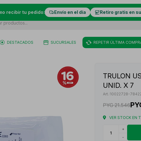
mo recibir tu pedido:
Envío en el día
Retiro gratis en s
DESTACADOS
SUCURSALES
REPETIR ÚLTIMA COMPR
TRULON US
UNID. X 7
10022728-7842
PY
PYG
21.546
VER STOCK EN 
+
-