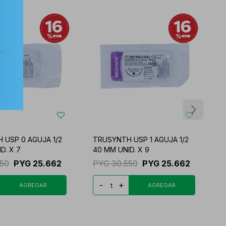
 USP 0 AGUJA 1/2
TRUSYNTH USP 1 AGUJA 1/2
T
D. X 7
40 MM UNID. X 9
1
550
PYG
25.662
PYG
30.550
PYG
25.662
-
+