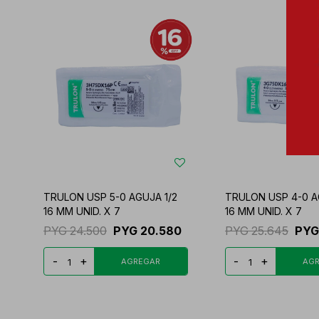
TRULON USP 5-0 AGUJA 1/2
TRULON USP 4-0 A
16 MM UNID. X 7
16 MM UNID. X 7
PYG
24.500
PYG
20.580
PYG
25.645
PYG
-
+
-
+