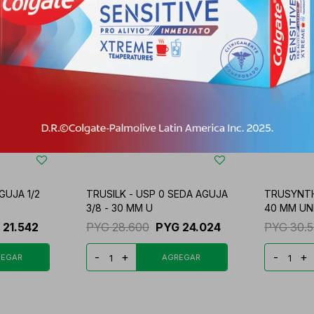
GUJA 1/2
TRUSILK - USP 0 SEDA AGUJA
TRUSYNTH
3/8 - 30 MM U
40 MM UNI
21.542
PYG
28.600
PYG
24.024
PYG
30.
-
+
-
+