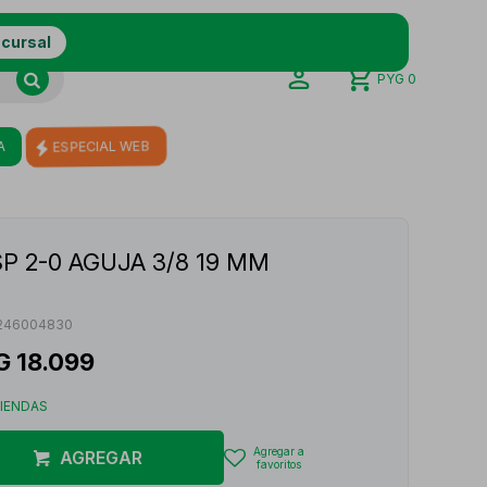
ucursal
PYG
0
A
ESPECIAL WEB
P 2-0 AGUJA 3/8 19 MM
246004830
G
18.099
TIENDAS
AGREGAR