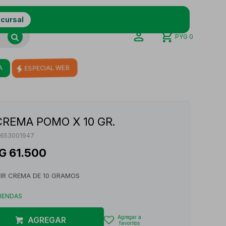
ucursal
PYG
0
A
ESPECIAL WEB
CREMA POMO X 10 GR.
653001947
G
61.500
IR CREMA DE 10 GRAMOS
TIENDAS
AGREGAR