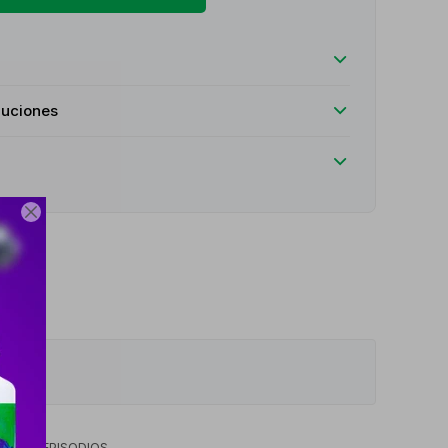
luciones

TO EN EPISODIOS