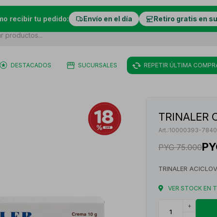
mo recibir tu pedido:
Envío en el día
Retiro gratis en s
DESTACADOS
SUCURSALES
REPETIR ÚLTIMA COMPR
TRINALER 
10000393-7840
PY
PYG
75.000
TRINALER ACICLOV
VER STOCK EN 
+