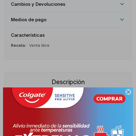
Cambios y Devoluciones
Medios de pago
Características
Receta
Venta libre
Descripción

Es un analgésico y antiinflamatorio no esteroideo (AINE).Su
presentación sublingual permite una absorción rápida y eficaz,
ofreciendo alivio inmediato en cuadros dolorosos que requieren
control rápido. Acción terapéutica Analgésico y antiinflamatorio.
Inhibe la síntesis de prostaglandinas, reduciendo dolor e