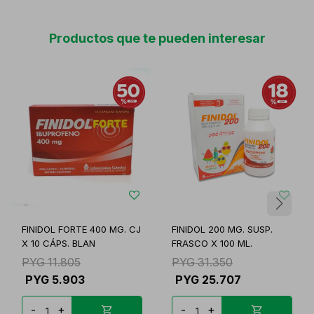
Productos que te pueden interesar
FINIDOL FORTE 400 MG. CJ
FINIDOL 200 MG. SUSP.
X 10 CÁPS. BLAN
FRASCO X 100 ML.
PYG
11.805
PYG
31.350
PYG
5.903
PYG
25.707
-
+
-
+