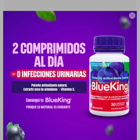
Cambios y Devoluciones

Medios de pago
Descripción
COMPLEMENTO ALIMENTICIO EN POLVO FORMULADO CON TÉ
VERDE Y COLÁGENO HIDROLIZADO, IDEAL PARA QUIENES BUSCAN
APOYAR LA SALUD DE LA
Productos que te pueden interesar