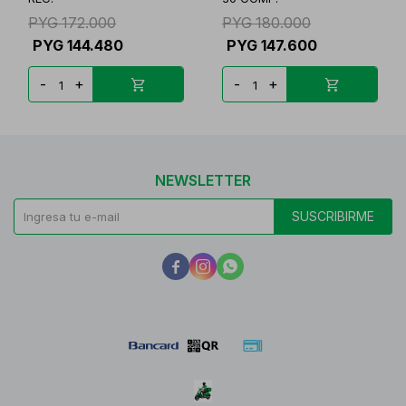
PYG
172.000
PYG
180.000
PYG
144.480
PYG
147.600
-
+
-
+
NEWSLETTER
SUSCRIBIRME


