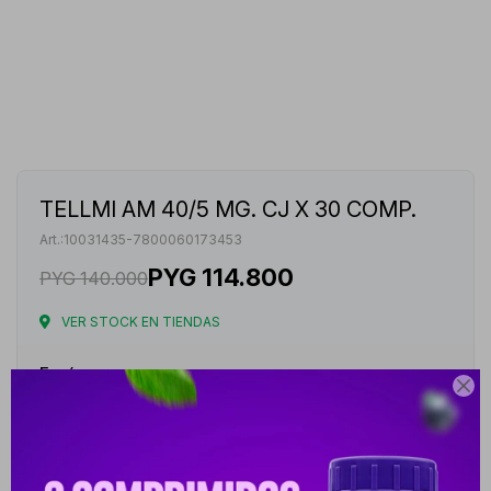
TELLMI AM 40/5 MG. CJ X 30 COMP.
10031435-7800060173453
PYG
114.800
PYG
140.000
VER STOCK EN TIENDAS
Envíos

Cambios y Devoluciones
Medios de pago