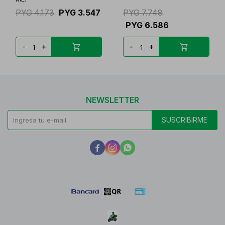
PYG
4.173
PYG
3.547
PYG
7.748
PYG
6.586
-
+
-
+
NEWSLETTER
SUSCRIBIRME


