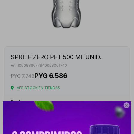
SPRITE ZERO PET 500 ML UNID.
10008860-7840058001740
PYG
6.586
PYG
7.748
VER STOCK EN TIENDAS
Envíos

Cambios y Devoluciones
Medios de pago