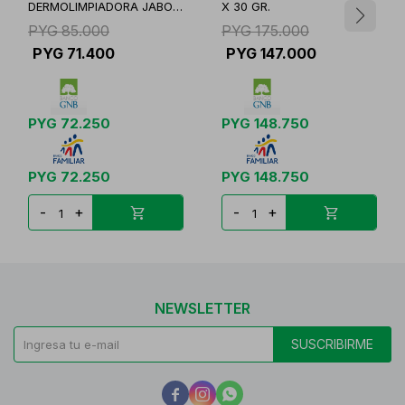
DERMOLIMPIADORA JABON
X 30 GR.
CJ
PYG
85.000
PYG
175.000
PYG
71.400
PYG
147.000
PYG
72.250
PYG
148.750
PYG
72.250
PYG
148.750
-
+
-
+
NEWSLETTER
SUSCRIBIRME


