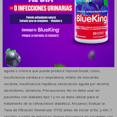
tratamiento antihiperglucémico debe individualizarse por paciente
teniendo en cuenta su eficacia y tolerancia, sin superar la dosis
diaria máxima de 100 mg de sitagliptina. Contraindicaciones:
Hipersensibilidad a los principios activos o a alguno de los
excipientes, cualquier tipo de acidosis metabólica aguda(como
acidosis láctica, cetoacidosis diabética); pre-coma diabético;
insuficiencia renal grave( TFG < 30 ml/min); problemas agudos
con capacidad para alterar la función renal, como;
deshidratación, infección grave, shock, administración
intravascular de agentes de contraste yodados; enfermedad
aguda o crónica que puede producir hipoxia tisular, como;
insuficiencia cardiaca o respiratoria, infarto de miocardio
reciente, insuficiencia hepática; intoxicación aguda por alcohol;
alcoholismo, lactancia. Precauciones: No se debe usar en
pacientes con diabetes tipo 1 y no se debe utilizar para el
tratamiento de la cetoacidosis diabética. Ancianos: Evaluar la
Tasa de Filtración Glomerular (TFG) antes de iniciar el tto. y mín. 1
vez/año a partir de entonces (mayor frecuencia en pacientes con