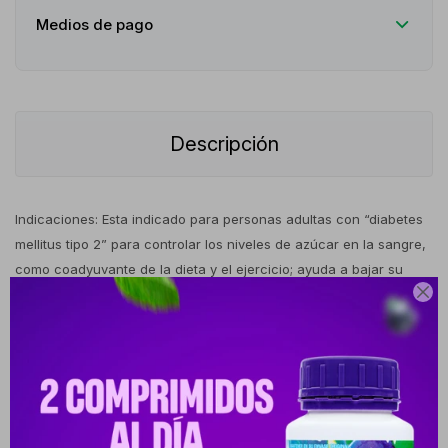
Medios de pago
Descripción
Indicaciones: Esta indicado para personas adultas con “diabetes
mellitus tipo 2” para controlar los niveles de azúcar en la sangre,
como coadyuvante de la dieta y el ejercicio; ayuda a bajar su

nivel de azúcar en la sangre. Puede utilizarse solo o en
combinación con ciertos medicamentos para la diabetes
(insulina, sulfonilureas o glitazonas), es decir, terapia de
combinación triple. Acción Terapéutica: Hipoglucemiante Rango
de edad: Mayores de 18 años Posología: Debe administrarse 2
veces/día con las comidas para reducir las reacciones adversas
gastrointestinales asociadas a la metformina. La dosis del