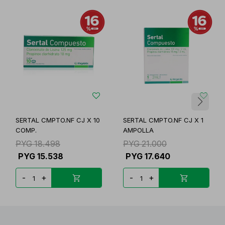
SERTAL CMPTO.NF CJ X 10
SERTAL CMPTO.NF CJ X 1
COMP.
AMPOLLA
PYG
18.498
PYG
21.000
PYG
15.538
PYG
17.640
-
+
-
+