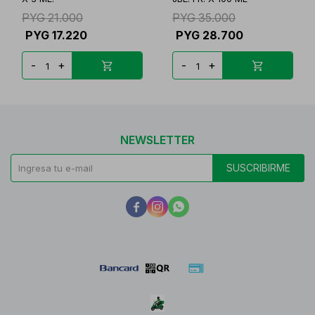
PYG
21.000
PYG
35.000
PYG
17.220
PYG
28.700
-
+
-
+
NEWSLETTER
SUSCRIBIRME


