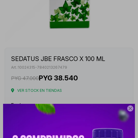
SEDATUS JBE FRASCO X 100 ML
10024315-7840213267479
PYG
38.540
PYG
47.000
VER STOCK EN TIENDAS
Envíos

Cambios y Devoluciones
Medios de pago