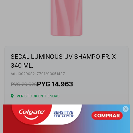
SEDAL LUMINOUS UV SHAMPO FR. X
340 ML.
10029082-7791293051437
PYG
14.963
PYG
29.926
VER STOCK EN TIENDAS
Envíos

Cambios y Devoluciones