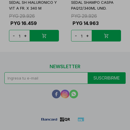
SEDAL SH HIALURONICO Y
SEDAL SHAMPO CASPA
VIT A FR. X 340 M
PAQ12/340ML UNID.
PYG
29.926
PYG
29.926
PYG
16.459
PYG
14.963
-
+
-
+
NEWSLETTER
SUSCRIBIRME


