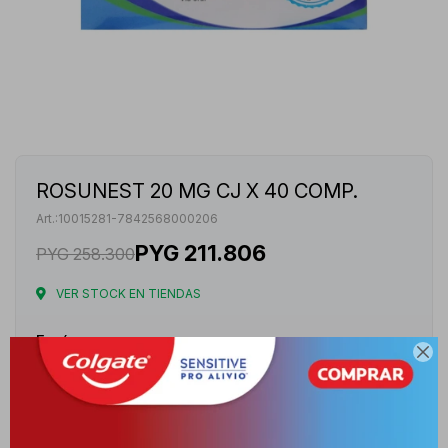
ROSUNEST 20 MG CJ X 40 COMP.
10015281-7842568000206
PYG
211.806
PYG
258.300
VER STOCK EN TIENDAS
Envíos

Cambios y Devoluciones
Medios de pago