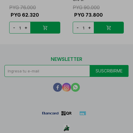
PYG
76.000
PYG
90.000
PYG
62.320
PYG
73.800
-
+
-
+
NEWSLETTER
SUSCRIBIRME


