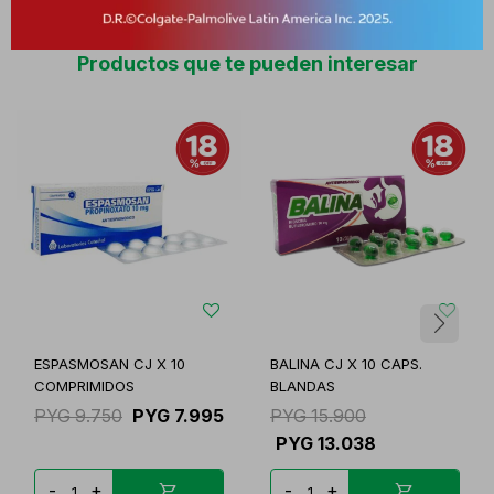
Productos que te pueden interesar
ESPASMOSAN CJ X 10
BALINA CJ X 10 CAPS.
COMPRIMIDOS
BLANDAS
PYG
9.750
PYG
7.995
PYG
15.900
PYG
13.038
-
+
-
+