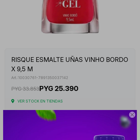
RISQUE ESMALTE UÑAS VINHO BORDO
X 9,5 M
10030761-7891350037142
PYG
25.390
PYG
33.853
VER STOCK EN TIENDAS
Envíos

Cambios y Devoluciones