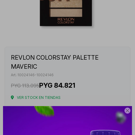
REVLON COLORSTAY PALETTE
MAVERIC
10024146-10024146
PYG
84.821
PYG
113.095
VER STOCK EN TIENDAS
Envíos

Cambios y Devoluciones