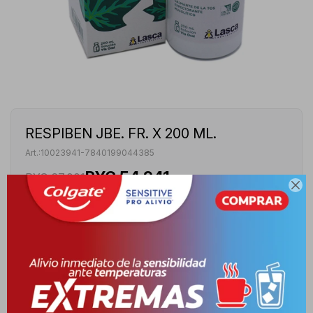
RESPIBEN JBE. FR. X 200 ML.
10023941-7840199044385
PYG
54.941
PYG
67.001

RESPIBEN AMBAY HIEDRA JARABE - FRASCO DE 200 ML
VER STOCK EN TIENDAS
Envíos
Cambios y Devoluciones