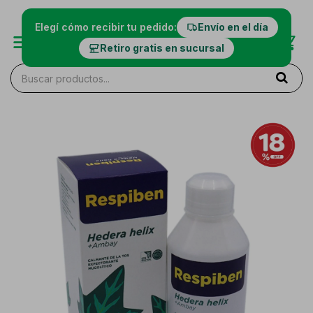
Elegí cómo recibir tu pedido:
Envío en el día
Retiro gratis en sucursal