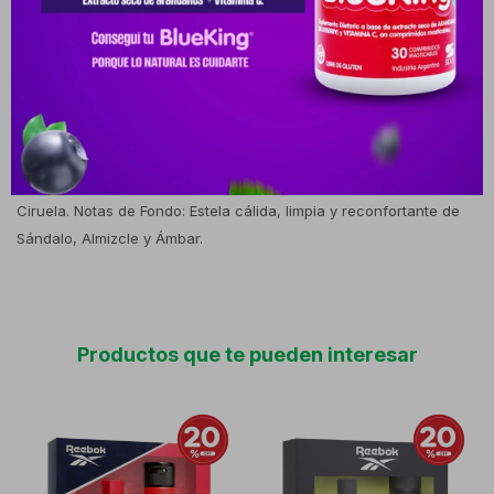
y refrescante, perfecta para usar después de entrenar, en rutinas
diarias de oficina o durante salidas casuales en cualquier
estación del año. Composición y Notas OlfativasPertenece a la
familia olfativa Cítrica Amaderada / Floral Frutal y despliega la
siguiente pirámide: Notas de Salida: Apertura enérgica y
estimulante de Bergamota, Toronja (pomelo) y Mandarina. Notas
de Corazón: Un centro exótico, cremoso y frutal de Coco, Higo y
Ciruela. Notas de Fondo: Estela cálida, limpia y reconfortante de
Sándalo, Almizcle y Ámbar.
Productos que te pueden interesar