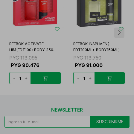
REEBOK ACTIVATE
REEBOK INSPI MEN(
HIM(EDT100+BODY 250
EDT100ML+ BODY150ML)
ML)
PYG
113.095
PYG
113.750
PYG
90.476
PYG
91.000
-
+
-
+
NEWSLETTER
SUSCRIBIRME