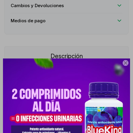
Cambios y Devoluciones
Medios de pago
Descripción

Lanzada como parte de la innovadora colección Iconic
Statement, esta fragancia destaca en el mercado por ofrecer una
alta intensidad y durabilidad en la piel, rompiendo los esquemas
tradicionales con su propuesta de frescura limpia, exótica y
vanguardista. Es el perfume masculino ideal para el hombre
activo, dinámico y auténtico que busca proyectar una sensación
de libertad, confianza y elegancia cotidiana. Gracias a su
evolución vibrante, sirve como una fragancia sumamente versátil