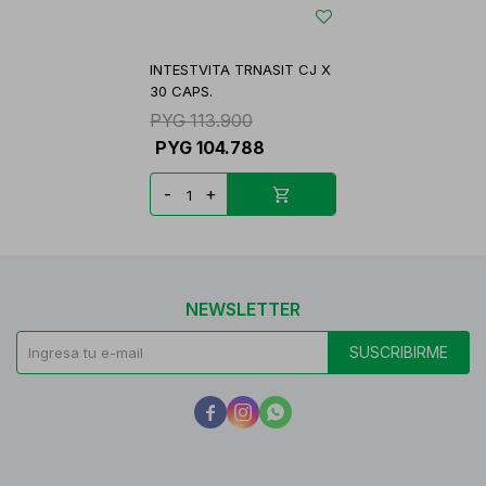
INTESTVITA TRNASIT CJ X
30 CAPS.
PYG
113.900
PYG
104.788
-
+
NEWSLETTER
SUSCRIBIRME


