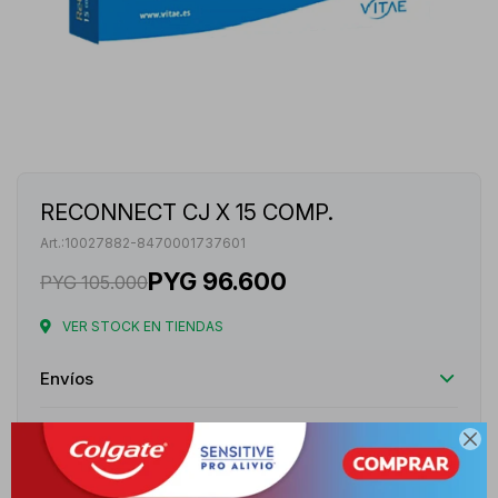
RECONNECT CJ X 15 COMP.
10027882-8470001737601
PYG
96.600
PYG
105.000
VER STOCK EN TIENDAS
Envíos
Cambios y Devoluciones

Medios de pago