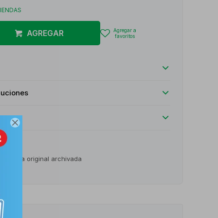
TIENDAS
AGREGAR
luciones

o receta original archivada