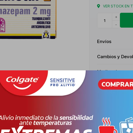
VER STOCK EN 
+
-
Envíos
Cambios y Devo
Medios de pago
Características
Receta
Venta baj