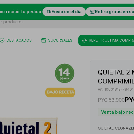
mo recibir tu pedido:
Envío en el día
Retiro gratis en s
DESTACADOS
SUCURSALES
REPETIR ÚLTIMA COMPR
QUIETAL 2 
COMPRIMI
10001812-7840
PY
PYG
53.900
Venta bajo re
QUIETAL CLONAZE