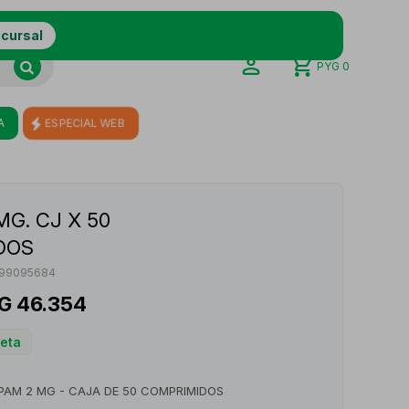
ucursal
PYG
0
ESPECIAL WEB
A
MG. CJ X 50
DOS
199095684
G
46.354
ceta
PAM 2 MG - CAJA DE 50 COMPRIMIDOS