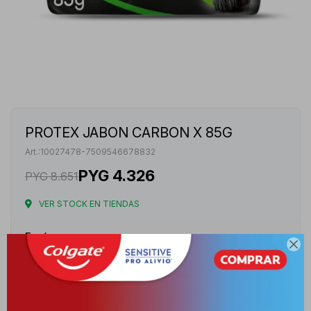
PROTEX JABON CARBON X 85G
10027478-7509546678832
PYG
4.326
PYG
8.651
VER STOCK EN TIENDAS
Envíos

Cambios y Devoluciones
Medios de pago