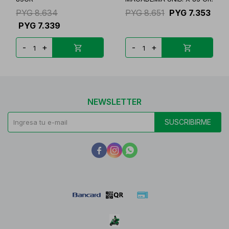
PYG
8.634
PYG
8.651
PYG
7.353
PYG
7.339
-
+
-
+
NEWSLETTER
SUSCRIBIRME


