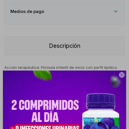
Medios de pago
Descripción
Acción terapéutica: Fórmula infantil de inicio con perfil lipídico
avanzado de alta digestibilidad.Indicaciones: Alimentación

completa de lactantes sanos desde el nacimiento hasta los 6
meses de edad, cuando la lactancia materna es insuficiente o no
es posible. Posología: La cantidad de tomas diarias y la
proporción de dilución se adaptan según el peso y el mes de vida
del lactante. El esquema de dosificación debe ser guiado por la
tabla de alimentación del envase. Modo de uso: Esterilizar el
biberón, tetina y tapa en agua hirviendo por 5 minutos. Verter la