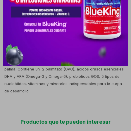
cantidad exacta de agua potable previamente hervida y tibia
(aproximadamente a 40 °C). Añadir las medidas rasas de polvo
requeridas usando únicamente la cuchara dosificadora del
envase. Tapar y agitar el biberón de forma enérgica hasta diluir
por completo. Consumir de inmediato.Precauciones y
advertencias: Conservar la lata bien cerrada en un lugar fresco,
seco y protegido de la contaminación. Desechar siempre los
residuos no consumidos tras cada toma. Composición: Leche
infantil en polvo formulada con grasa láctea y libre de aceite de
palma. Contiene SN-2 palmitato (OPO), ácidos grasos esenciales
DHA y ARA (Omega-3 y Omega-6), prebióticos GOS, 5 tipos de
nucleótidos, vitaminas y minerales indispensables para la etapa
de desarrollo.
Productos que te pueden interesar