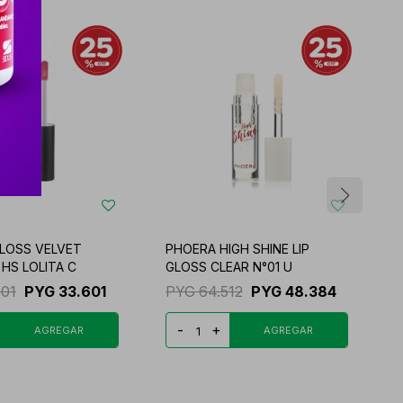
LOSS VELVET
PHOERA HIGH SHINE LIP
P
HS LOLITA C
GLOSS CLEAR N°01 U
G
801
PYG
33.601
PYG
64.512
PYG
48.384
-
+