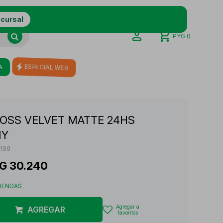
ucursal
PYG
0
A
ESPECIAL WEB
OSS VELVET MATTE 24HS
NY
199
G
30.240
TIENDAS
AGREGAR