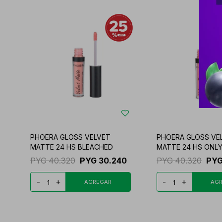
PHOERA GLOSS VELVET
PHOERA GLOSS VE
MATTE 24 HS BLEACHED
MATTE 24 HS ONL
PYG
40.320
PYG
30.240
PYG
40.320
PY
-
+
-
+