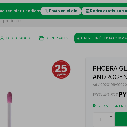
mo recibir tu pedido:
Envío en el día
Retiro gratis en s
DESTACADOS
SUCURSALES
REPETIR ÚLTIMA COMPR
PHOERA GL
ANDROGY
10020199-10020
PY
PYG
40.320
VER STOCK EN 
+
-