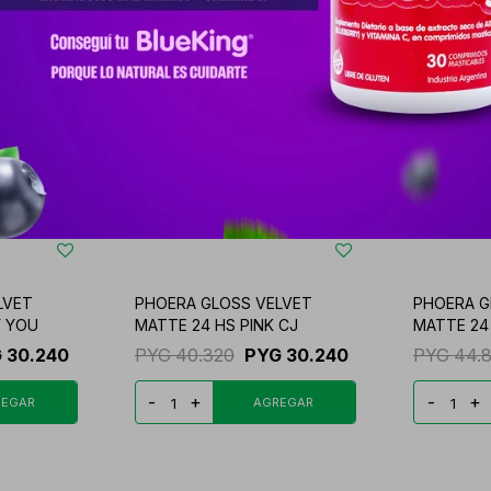
LVET
PHOERA GLOSS VELVET
PHOERA G
Y YOU
MATTE 24 HS PINK CJ
MATTE 24 
G
30.240
PYG
40.320
PYG
30.240
PYG
44.
-
+
-
+