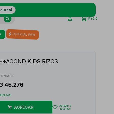
ucursal
PYG
0
A
ESPECIAL WEB
SH+ACOND KIDS RIZOS
15704123
G
45.276
TIENDAS
AGREGAR