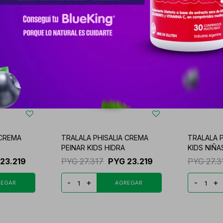
 CREMA
TRALALA PHISALIA CREMA
TRALALA P
PEINAR KIDS HIDRA
KIDS NIÑA
23.219
PYG
27.317
PYG
23.219
PYG
27.3
-
+
-
+