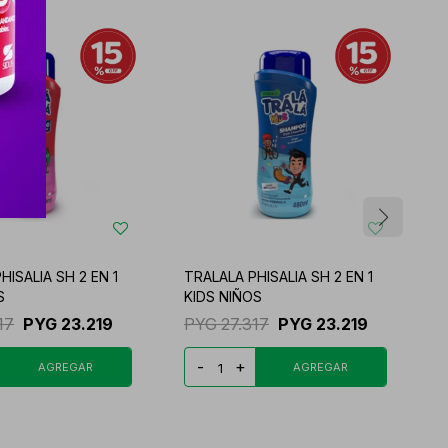
HISALIA SH 2 EN 1
TRALALA PHISALIA SH 2 EN 1
T
S
KIDS NIÑOS
S
17
PYG
23.219
PYG
27.317
PYG
23.219
-
+