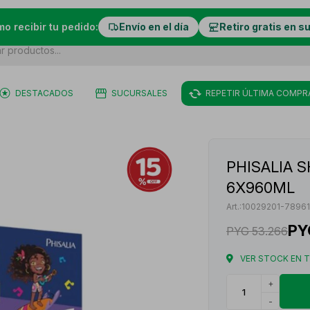
mo recibir tu pedido:
Envío en el día
Retiro gratis en s
DESTACADOS
SUCURSALES
REPETIR ÚLTIMA COMPR
PHISALIA 
6X960ML
10029201-78961
PY
PYG
53.266
VER STOCK EN 
+
-