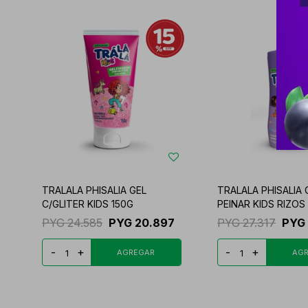
TRALALA PHISALIA GEL
TRALALA PHISALIA
C/GLITER KIDS 150G
PEINAR KIDS RIZOS
PYG
24.585
PYG
20.897
PYG
27.317
PYG
-
+
-
+