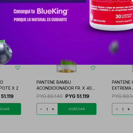
NO
PANTENE BAMBU
PANTENE 
POTE X 2
ACONDICIONADOR FR. X 400
EXTREMA 
M
51.119
PYG
60.140
PYG
51.119
PYG
60.
-
+
-
+