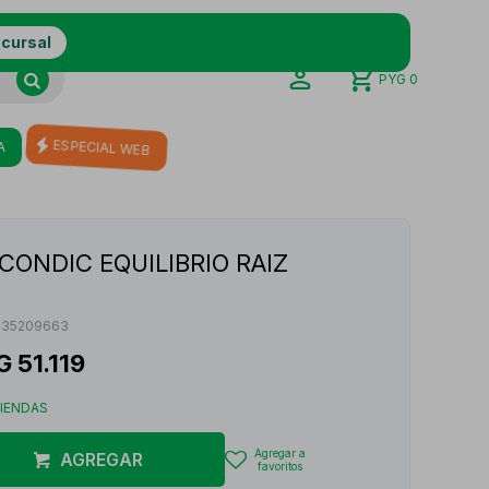
ucursal
PYG
0
A
ESPECIAL WEB
CONDIC EQUILIBRIO RAIZ
435209663
G
51.119
TIENDAS
AGREGAR