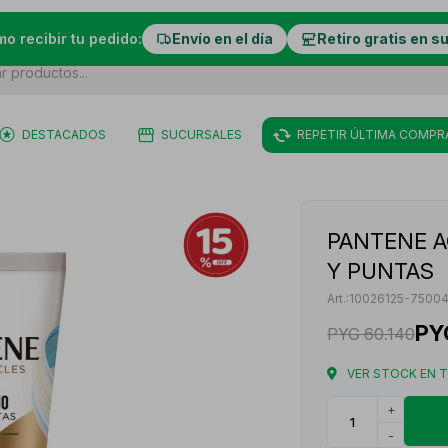
mo recibir tu pedido:
Envío en el día
Retiro gratis en s
DESTACADOS
SUCURSALES
REPETIR ÚLTIMA COMPR
PANTENE A
Y PUNTAS
10026125-7500
PY
PYG
60.140
VER STOCK EN 
+
-