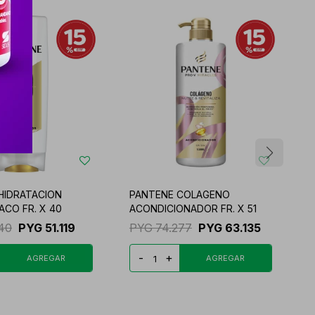
HIDRATACION
PANTENE COLAGENO
P
ACO FR. X 40
ACONDICIONADOR FR. X 51
E
140
PYG
51.119
PYG
74.277
PYG
63.135
-
+