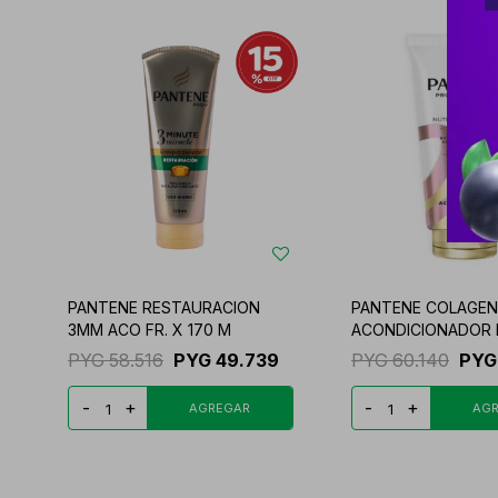
PANTENE RESTAURACION
PANTENE COLAGE
3MM ACO FR. X 170 M
ACONDICIONADOR 
PYG
58.516
PYG
49.739
PYG
60.140
PYG
-
+
-
+