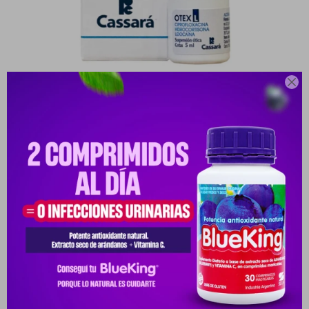

OTEX L GOTAS OTICAS FRASCO X 5 ML.
10032802-7795373002920
PYG
57.120
PYG
68.000
OTEX L CIPROFLOXACINA+HIDROCORTIZONA+LIDOCAINA
GOTAS OTICAS FRASCO DE 5 ML.
VER STOCK EN TIENDAS
Envíos