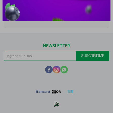
Cambios y Devoluciones
Medios de pago
NEWSLETTER
SUSCRIBIRME


