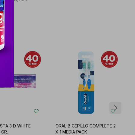
ASTA 3 D WHITE
ORAL-B CEPILLO COMPLETE 2
O
 GR.
X 1 MEDIA PACK
C