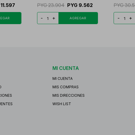
11.597
PYG
23.904
PYG
9.562
PYG
30.
-
+
-
+
MI CUENTA
MI CUENTA
O
MIS COMPRAS
CIONES
MIS DIRECCIONES
UENTES
WISH LIST