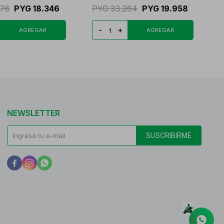
576
PYG
18.346
PYG
33.264
PYG
19.958
-
+
NEWSLETTER
SUSCRIBIRME


