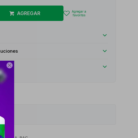
AGREGAR
luciones

: PLACA, BAC