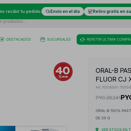
mo recibir tu pedido:
Envío en el día
Retiro gratis en s
DESTACADOS
SUCURSALES
REPETIR ÚLTIMA COMPR
ORAL-B PA
FLUOR CJ 
10016561-7500
PY
PYG
26.241
ORAL-B 100% PAS
DE 50 G
VER STOCK EN 