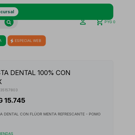
ucursal
PYG
0
A
ESPECIAL WEB
STA DENTAL 100% CON
X
435157803
G
15.745
TA DENTAL CON FLÚOR MENTA REFRESCANTE - POMO
TIENDAS