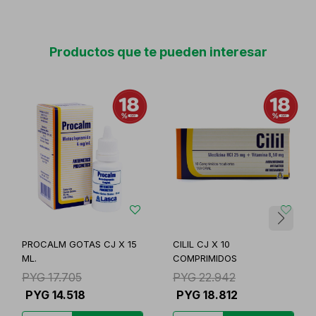
Productos que te pueden interesar
PROCALM GOTAS CJ X 15
CILIL CJ X 10
ML.
COMPRIMIDOS
PYG
17.705
PYG
22.942
PYG
14.518
PYG
18.812