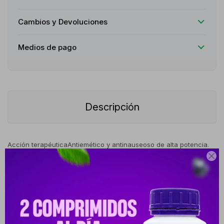
Cambios y Devoluciones
Medios de pago
Descripción
Acción terapéuticaAntiemético y antinauseoso de alta potencia.
Actúa como un antagonista potente y selectivo de los receptores

de serotonina 5-HT3 a nivel central y periférico, bloqueando el
reflejo del vómito.IndicacionesPrevención y tratamiento de
náuseas y vómitos inducidos por quimioterapia citotóxica o
radioterapia. Indicado también para la prevención y el control de
náuseas y vómitos postoperatorios (NVPO) en adultos y