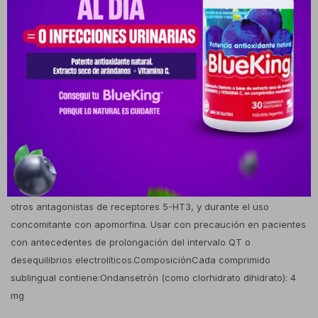
niños.PosologíaLa dosis estándar en adultos es de 4 mg a 8 mg (1
a 2 comprimidos), administrados según el esquema emetogénico
del tratamiento oncológico o quirúrgico. La dosis diaria máxima y
la frecuencia deben ser determinadas estrictamente por el
médico especialista.Modo de usoVía sublingual. Colocar el
comprimido debajo de la lengua y dejar que se disuelva por
completo antes de tragar. No requiere agua para su
administración debido a su tecnología de disolución rápida,
facilitando la toma en pacientes con dificultad para
deglutir.Precauciones y advertenciasVenta bajo receta médica.
Contraindicado en caso de hipersensibilidad al ondansetrón o a
otros antagonistas de receptores 5-HT3, y durante el uso
concomitante con apomorfina. Usar con precaución en pacientes
con antecedentes de prolongación del intervalo QT o
desequilibrios electrolíticos.ComposiciónCada comprimido
sublingual contiene:Ondansetrón (como clorhidrato dihidrato): 4
mg