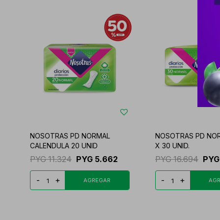
NOSOTRAS PD NORMAL
NOSOTRAS PD NOR
CALENDULA 20 UNID
X 30 UNID.
PYG
11.324
PYG
5.662
PYG
16.694
PYG
-
+
-
+