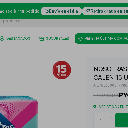
mo recibir tu pedido:
Envío en el día
Retiro gratis en s
DESTACADOS
SUCURSALES
REPETIR ÚLTIMA COMPR
NOSOTRAS 
CALEN 15 
10025606-7790
PY
PYG
14.644
VER STOCK EN 
+
-