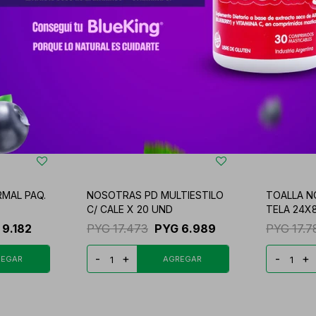
MAL PAQ.
NOSOTRAS PD MULTIESTILO
TOALLA N
C/ CALE X 20 UND
TELA 24X
9.182
PYG
17.473
PYG
6.989
PYG
17.7
-
+
-
+