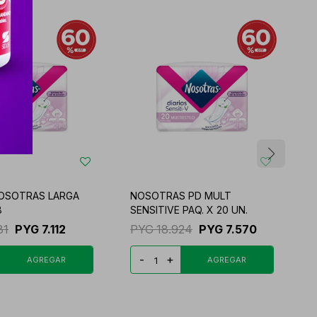
OSOTRAS LARGA
NOSOTRAS PD MULT
8
SENSITIVE PAQ. X 20 UN.
D
81
PYG
7.112
PYG
18.924
PYG
7.570
-
+