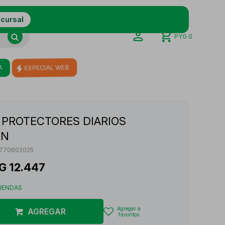
ucursal
PYG
0
A
ESPECIAL WEB
PROTECTORES DIARIOS
UN
770602025
G
12.447
TIENDAS
AGREGAR