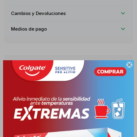
Cambios y Devoluciones
Medios de pago
Descripción

Tratamiento específico para el contorno de ojos que combina la
acción del coenzima Q10 con poderosos antioxidantes. Su
fórmula ligera y de rápida absorción está diseñada para combatir
los signos de la edad en la delicada zona ocular, ofreciendo
firmeza y frescura. Reduce visiblemente las arrugas y líneas finas
alrededor de los ojos, mejora la elasticidad y aporta un efecto
reafirmante. Ayuda a disminuir bolsas y ojeras, revitalizando la