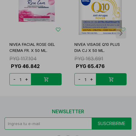
NIVEA FACIAL ROSE GEL
NIVEA VISAGE Q10 PLUS
CREMA FR. X 50 ML.
DIA CJ X 50 ML.
PYG
117.104
PYG
163.691
PYG
46.842
PYG
65.476
-
+
-
+
NEWSLETTER
SUSCRIBIRME