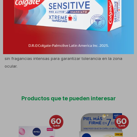
mirada y proporcionando un aspecto más descansado y juvenil.
Su uso regular fortalece la piel y protege contra el envejecimiento
prematuro. Composición Contiene coenzima Q10, que estimula la
energía celular y combate los radicales libres; creatina, que
potencia la regeneración y firmeza de la piel; y antioxidantes que
protegen frente al daño ambiental. Fórmula dermatológicamente
probada, adecuada para todo tipo de piel, incluso las sensibles,
sin fragancias intensas para garantizar tolerancia en la zona
ocular.
Productos que te pueden interesar