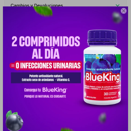
Cambios y Devoluciones

Medios de pago
Descripción
HUMECTACIÓN DURADERA CON UN TOQUE DE COLOR. NIVEA LIP
CARE CHERRY. CUIDADO DE LOS LABIOS. NIVEA LIP CARE CHERRY
REALZA
Productos que te pueden interesar