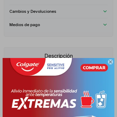
Cambios y Devoluciones
Medios de pago
Descripción

Loción corporal hidratante enriquecida con extracto de coco y
aceite de monoi, especialmente formulada para nutrir y suavizar
la piel. Su textura ligera y de rápida absorción ofrece un cuidado
diario que combina hidratación prolongada con una experiencia
sensorial única. Proporciona hidratación intensa y duradera,
ayudando a prevenir la resequedad y mantener la elasticidad
natural de la piel. Deja el cuerpo más suave, flexible y con un