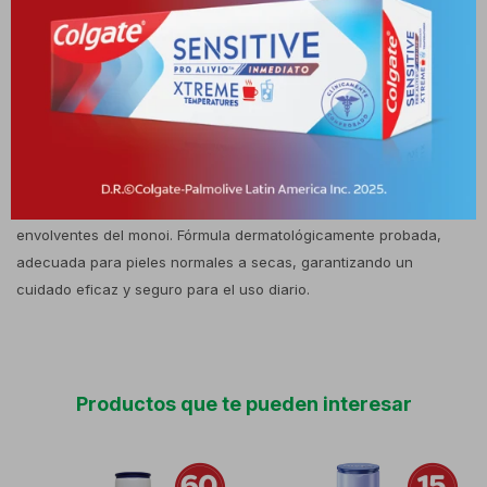
aspecto saludable. Su fragancia exótica de coco y monoi
envuelve la piel con notas cálidas y tropicales, convirtiendo la
rutina de cuidado corporal en un momento de bienestar.
Composición Contiene extracto de coco, reconocido por sus
propiedades nutritivas e hidratantes; aceite de monoi, que aporta
suavidad y ayuda a mantener la humedad natural de la piel; y
agentes humectantes que refuerzan la hidratación. La fragancia
combina notas dulces de coco con acordes florales y
envolventes del monoi. Fórmula dermatológicamente probada,
adecuada para pieles normales a secas, garantizando un
cuidado eficaz y seguro para el uso diario.
Productos que te pueden interesar