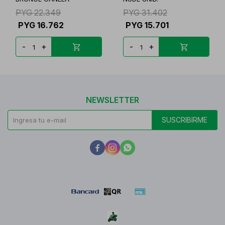
PYG
22.349
PYG
31.402
PYG
16.762
PYG
15.701
-
+
-
+
NEWSLETTER
SUSCRIBIRME


