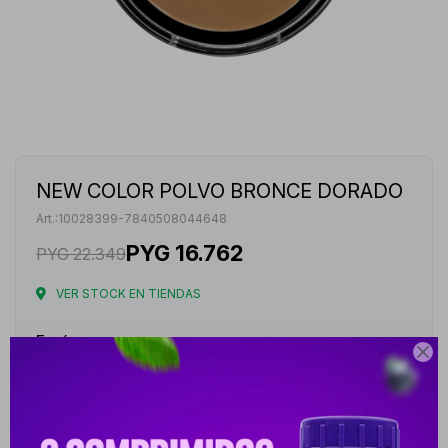
NEW COLOR POLVO BRONCE DORADO
10028399-7840508044648
PYG
16.762
PYG
22.349
VER STOCK EN TIENDAS
Envíos

Cambios y Devoluciones
Medios de pago