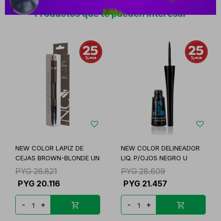
Productos que te pueden interesar
NEW COLOR LAPIZ DE
NEW COLOR DELINEADOR
CEJAS BROWN-BLONDE UN
LIQ. P/OJOS NEGRO U
PYG
26.821
PYG
28.609
PYG
20.116
PYG
21.457
-
+
-
+