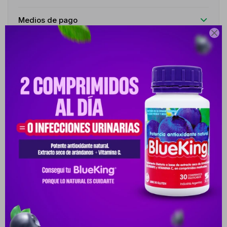
Medios de pago

Características
Receta
Venta libre
Descripción
ACERCA DE PERMITE UN TRAZO FINO Y PRECISO CON EXCELENTE
DESLIZAMIENTO. EL PERFECTO DELINEADO QUE CONSEGUIRÁS
DEJARÁ TU MIRADA IN