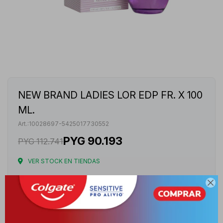
NEW BRAND LADIES LOR EDP FR. X 100
ML.
10028697-5425017730552
PYG
90.193
PYG
112.741
VER STOCK EN TIENDAS
Envíos

Cambios y Devoluciones