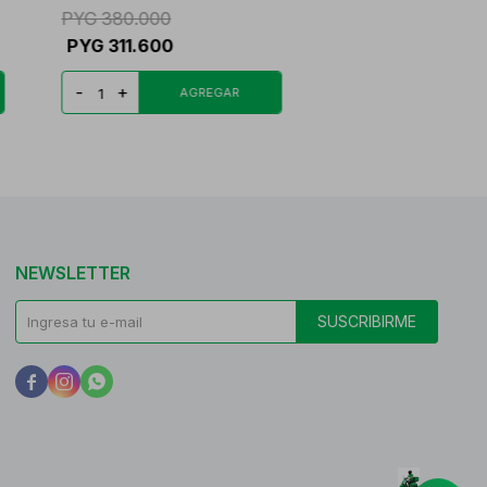
PYG
380.000
PYG
311.600
-
+
NEWSLETTER
SUSCRIBIRME


