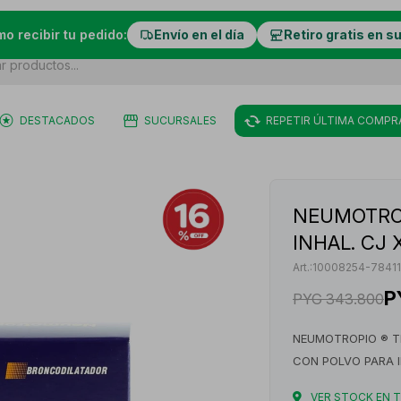
mo recibir tu pedido:
Envío en el día
Retiro gratis en s
DESTACADOS
SUCURSALES
REPETIR ÚLTIMA COMPR
NEUMOTROP
INHAL. CJ 
10008254-7841
P
PYG
343.800
NEUMOTROPIO ® T
CON POLVO PARA 
VER STOCK EN 