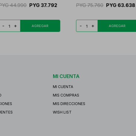
PYG
44.990
PYG
37.792
PYG
75.760
PYG
63.638
-
+
-
+
MI CUENTA
MI CUENTA
O
MIS COMPRAS
CIONES
MIS DIRECCIONES
UENTES
WISH LIST