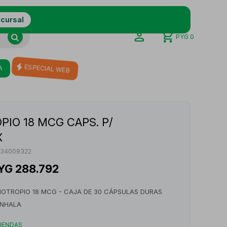
ucursal
PYG
0
A
ESPECIAL WEB
IO 18 MCG CAPS. P/
X
134009322
YG
288.792
IOTROPIO 18 MCG - CAJA DE 30 CÁPSULAS DURAS
INHALA
TIENDAS