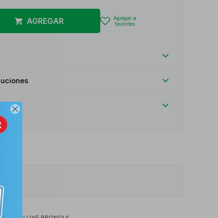
AGREGAR
luciones

OC, INCLUYE BRONQUI